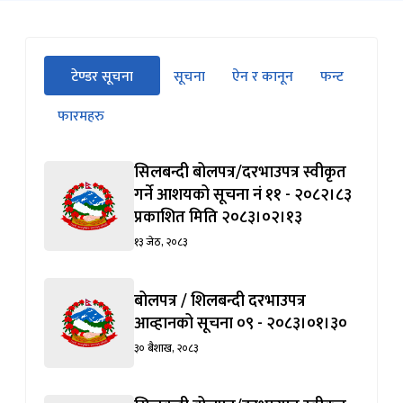
सीधा
टेण्डर सूचना
सूचना
ऐन र कानून
फन्ट
पहिलो
(सक्रिय ट्याब)
ट्याबको
फारमहरु
सामग्रीमा
जानुहोस्
सिलबन्दी बोलपत्र/दरभाउपत्र स्वीकृत
गर्ने आशयको सूचना नं ११ - २०८२।८३
प्रकाशित मिति २०८३।०२।१३
१३ जेठ, २०८३
बोलपत्र / शिलबन्दी दरभाउपत्र
आव्हानको सूचना ०९ - २०८३।०१।३०
३० बैशाख, २०८३