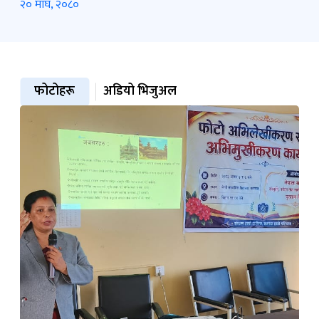
२० माघ, २०८०
फोटोहरू
अडियो भिजुअल