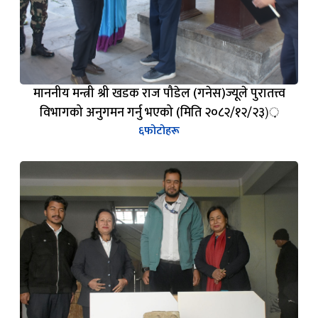
माननीय मन्त्री श्री खडक राज पौडेल (गनेस)ज्यूले पुरातत्त्व
विभागको अनुगमन गर्नु भएको (मिति २०८२/१२/२३)़
६
फोटोहरू