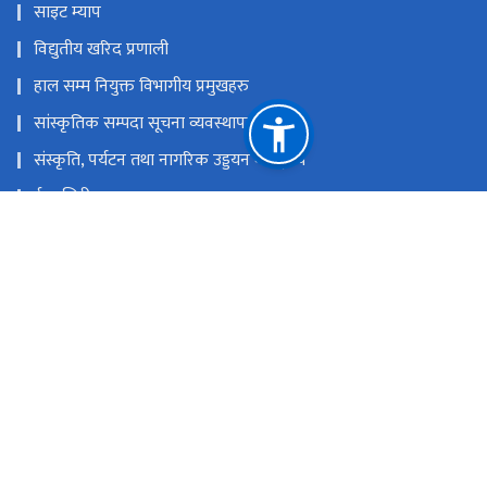
साइट म्याप
विद्युतीय खरिद प्रणाली
हाल सम्म नियुक्त विभागीय प्रमुखहरु
सांस्कृतिक सम्पदा सूचना व्यवस्थापन प्रणाली
संस्कृति, पर्यटन तथा नागरिक उड्डयन मन्त्रा्लय
ई-हाजिरी
नेपाल राष्ट्रिय एकद्वार प्रणाली
युनेस्को विश्व सम्पदा नेपाल
राष्ट्रिय प्राकृतिक स्रोत तथा वित्त आयोग
रामशाहपथ, काठमाडौं।
info@doa.gov.np
०१-४२००८४९