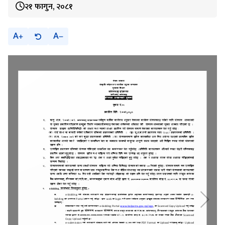
२१ फागुन, २०८१
A
A