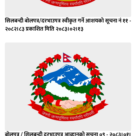
सिलबन्दी बोलपत्र/दरभाउपत्र स्वीकृत गर्ने आशयको सूचना नं ११ -
२०८२।८३ प्रकाशित मिति २०८३।०२।१३
बोलपत्र / शिलबन्दी दरभाउपत्र आव्हानको सूचना ०९ - २०८३।०१।