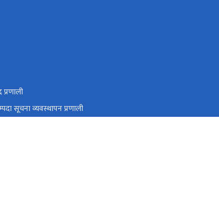
द प्रणाली
्पदा सूचना व्यवस्थापन प्रणाली
 सम्पदा नेपाल
रामशाहपथ, काठमाडौं।
info@doa.gov.np
०१-४२००८४९