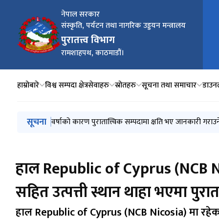
नेपाल सरकार
संस्कृति, पर्यटन तथा नागरिक उड्डयन मन्त्रालय
मुख्य
पुरातत्त्व विभाग
रामशाहपथ, काठमाडौं।
हाम्रोबारे
विश्व सम्पदा क्षेत्र
सेवाहरु
स्रोतहरु
सूचना तथा समाचार
डाउन
मुख्य नेभिगेसनमा जानुहोस्
सूचना
कपिलवस्तु जिल्ला तिलौराकोट पुरातात्त्विक स्थल वरपर अधिग
संस्कृति, पर्यटन तथा नागरिक उड्डयन मन्त्रालयमा कार्यरत कर
वर्षाको कारण पुरातात्त्विक सम्पदामा क्षति भए जानकारी गराउन
सिलबन्दी बोलपत्र/दरभाउपत्र स्वीकृत गर्ने आशयको सूचना न
हाल Republic of Cyprus (NCB Ni
सहित उत्पत्ती स्थान थाहा भएमा पुरा
हाल Republic of Cyprus (NCB Nicosia) मा रहेका 