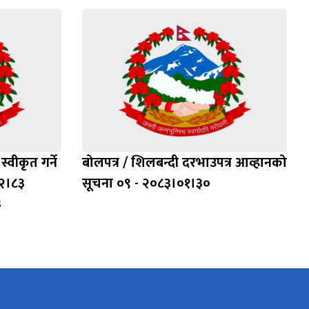
्वीकृत गर्ने
बोलपत्र / शिलबन्दी दरभाउपत्र आव्हानको
२।८३
सूचना ०९ - २०८३।०१।३०
३