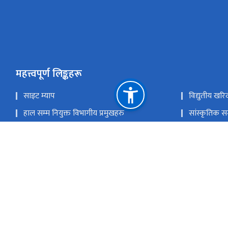
महत्त्वपूर्ण लिङ्कहरू
साइट म्याप
विद्युतीय खरि
हाल सम्म नियुक्त विभागीय प्रमुखहरु
सांस्कृतिक सम
संस्कृति, पर्यटन तथा नागरिक उड्डयन मन्त्रा्लय
ई-हाजिरी
नेपाल राष्ट्रिय एकद्वार प्रणाली
युनेस्को विश्व
राष्ट्रिय प्राकृतिक स्रोत तथा वित्त आयोग