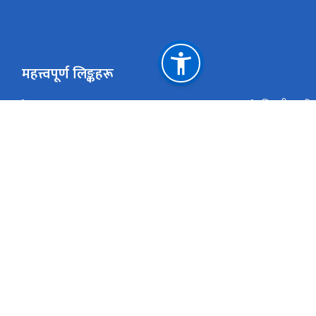
महत्त्वपूर्ण लिङ्कहरू
साइट म्याप
विद्युतीय खरि
हाल सम्म नियुक्त विभागीय प्रमुखहरु
सांस्कृतिक सम
संस्कृति, पर्यटन तथा नागरिक उड्डयन मन्त्रा्लय
ई-हाजिरी
नेपाल राष्ट्रिय एकद्वार प्रणाली
युनेस्को विश्व
राष्ट्रिय प्राकृतिक स्रोत तथा वित्त आयोग