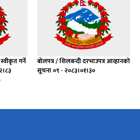
्वीकृत गर्ने
बोलपत्र / शिलबन्दी दरभाउपत्र आव्हानको
२।८३
सूचना ०९ - २०८३।०१।३०
३