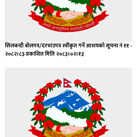
सिलबन्दी बोलपत्र/दरभाउपत्र स्वीकृत गर्ने आशयको सूचना नं ११ -
२०८२।८३ प्रकाशित मिति २०८३।०२।१३