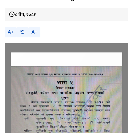
८ चैत, २०८१
A
A