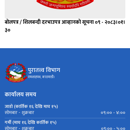
बोलपत्र / शिलबन्दी दरभाउपत्र आव्हानको सूचना ०९ - २०८३।०१।
३०
पुरातत्त्व विभाग
रामशाहपथ, काठमाडौं।
कार्यालय समय
जाडो (कार्तिक १६ देखि माघ १५)
०९:०० - ४:००
सोमबार - शुक्रबार
गर्मी (माघ १६ देखि कार्तिक १५)
०९:०० - ५:००
सोमबार - शुक्रबार