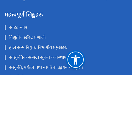
महत्त्वपूर्ण लिङ्कहरू
साइट म्याप
विद्युतीय खरिद प्रणाली
हाल सम्म नियुक्त विभागीय प्रमुखहरु
सांस्कृतिक सम्पदा सूचना व्यवस्थापन प्रणाली
संस्कृति, पर्यटन तथा नागरिक उड्डयन मन्त्रा्लय
ई-हाजिरी
नेपाल राष्ट्रिय एकद्वार प्रणाली
युनेस्को विश्व सम्पदा नेपाल
राष्ट्रिय प्राकृतिक स्रोत तथा वित्त आयोग
रामशाहपथ, काठमाडौं।
info@doa.gov.np
०१-४२००८४९