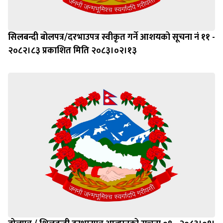
सिलबन्दी बोलपत्र/दरभाउपत्र स्वीकृत गर्ने आशयको सूचना नं ११ -
२०८२।८३ प्रकाशित मिति २०८३।०२।१३