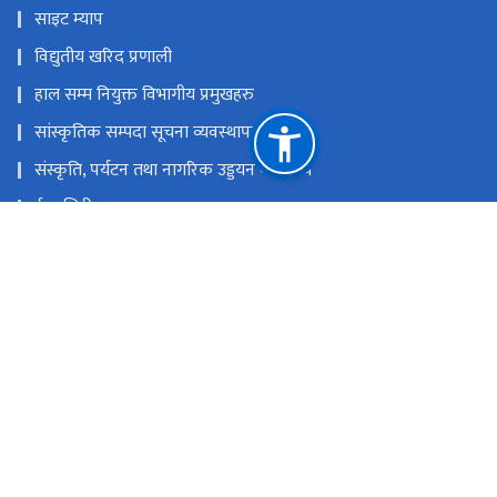
साइट म्याप
विद्युतीय खरिद प्रणाली
हाल सम्म नियुक्त विभागीय प्रमुखहरु
सांस्कृतिक सम्पदा सूचना व्यवस्थापन प्रणाली
संस्कृति, पर्यटन तथा नागरिक उड्डयन मन्त्रा्लय
ई-हाजिरी
नेपाल राष्ट्रिय एकद्वार प्रणाली
युनेस्को विश्व सम्पदा नेपाल
राष्ट्रिय प्राकृतिक स्रोत तथा वित्त आयोग
रामशाहपथ, काठमाडौं।
info@doa.gov.np
०१-४२००८४९