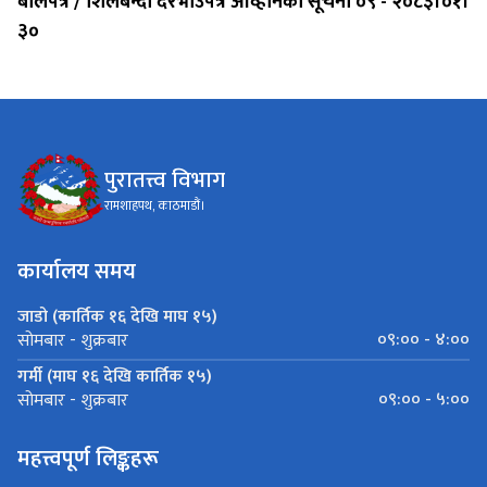
बोलपत्र / शिलबन्दी दरभाउपत्र आव्हानको सूचना ०९ - २०८३।०१।
३०
पुरातत्त्व विभाग
रामशाहपथ, काठमाडौं।
कार्यालय समय
जाडो (कार्तिक १६ देखि माघ १५)
०९:०० - ४:००
सोमबार - शुक्रबार
गर्मी (माघ १६ देखि कार्तिक १५)
०९:०० - ५:००
सोमबार - शुक्रबार
महत्त्वपूर्ण लिङ्कहरू