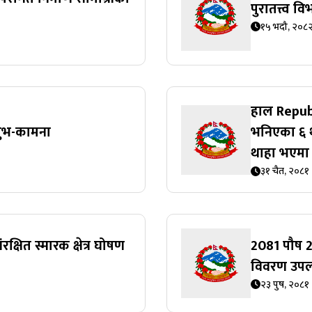
पुरातत्त्व
१५ भदौ, २०८
हाल Republ
शुभ-कामना
भनिएका ६ थ
थाहा भएमा 
३१ चैत, २०८१
रक्षित स्मारक क्षेत्र घोषण
2081 पौष 2
विवरण उपलब
२३ पुष, २०८१