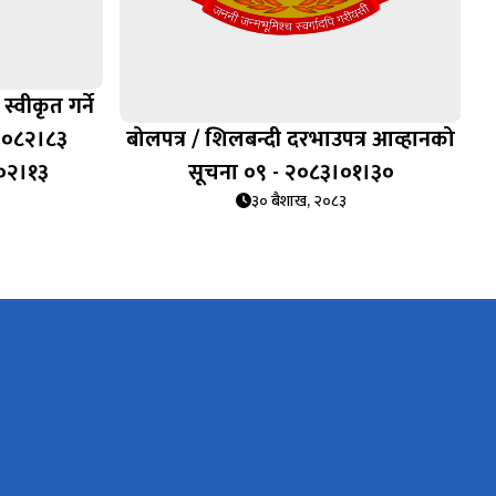
्वीकृत गर्ने
२०८२।८३
बोलपत्र / शिलबन्दी दरभाउपत्र आव्हानको
।०२।१३
सूचना ०९ - २०८३।०१।३०
३० बैशाख, २०८३