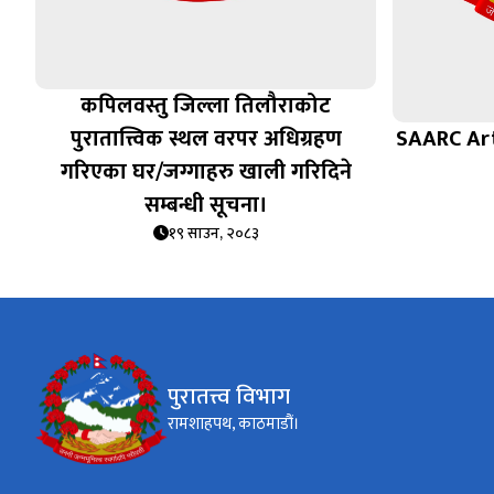
कपिलवस्तु जिल्ला तिलौराकोट
पुरातात्त्विक स्थल वरपर अधिग्रहण
SAARC Art
गरिएका घर/जग्गाहरु खाली गरिदिने
सम्बन्धी सूचना।
१९ साउन, २०८३
पुरातत्त्व विभाग
रामशाहपथ, काठमाडौं।