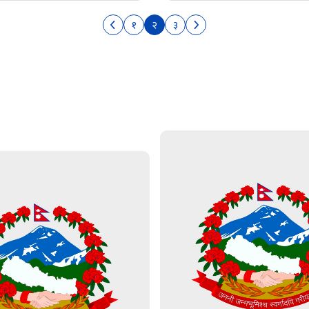
१
२
३