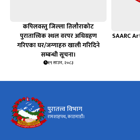
कपिलवस्तु जिल्ला तिलौराकोट
पुरातात्त्विक स्थल वरपर अधिग्रहण
SAARC Art
गरिएका घर/जग्गाहरु खाली गरिदिने
सम्बन्धी सूचना।
१९ साउन, २०८३
पुरातत्त्व विभाग
रामशाहपथ, काठमाडौं।