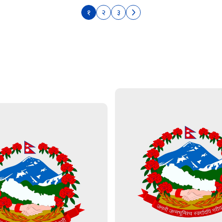
१
२
३