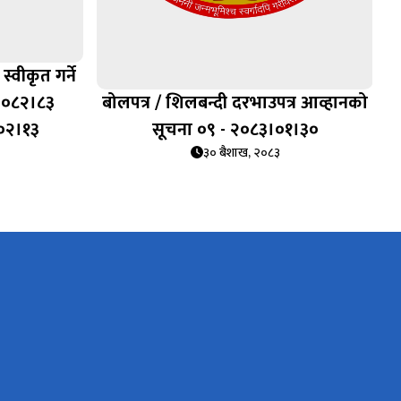
्वीकृत गर्ने
२०८२।८३
बोलपत्र / शिलबन्दी दरभाउपत्र आव्हानको
।०२।१३
सूचना ०९ - २०८३।०१।३०
३० बैशाख, २०८३