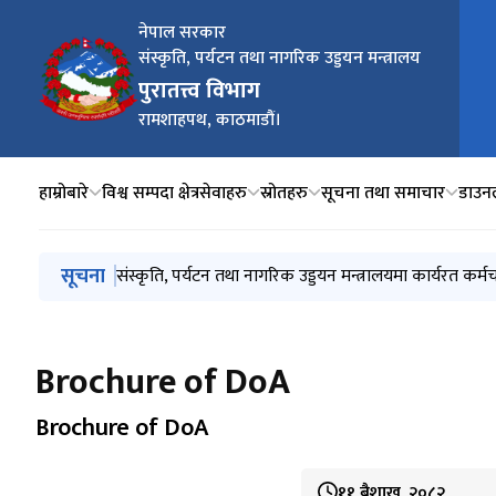
नेपाल सरकार
संस्कृति, पर्यटन तथा नागरिक उड्डयन मन्त्रालय
मुख्य
पुरातत्त्व विभाग
रामशाहपथ, काठमाडौं।
हाम्रोबारे
विश्व सम्पदा क्षेत्र
सेवाहरु
स्रोतहरु
सूचना तथा समाचार
डाउन
मुख्य नेभिगेसनमा जानुहोस्
सूचना
कपिलवस्तु जिल्ला तिलौराकोट पुरातात्त्विक स्थल वरपर अधिग
संस्कृति, पर्यटन तथा नागरिक उड्डयन मन्त्रालयमा कार्यरत कर
वर्षाको कारण पुरातात्त्विक सम्पदामा क्षति भए जानकारी गराउन
सिलबन्दी बोलपत्र/दरभाउपत्र स्वीकृत गर्ने आशयको सूचना न
Brochure of DoA
Brochure of DoA
११ बैशाख, २०८२