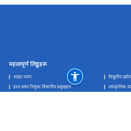
महत्त्वपूर्ण लिङ्कहरू
साइट म्याप
विद्युतीय खरि
हाल सम्म नियुक्त विभागीय प्रमुखहरु
सांस्कृतिक सम
संस्कृति, पर्यटन तथा नागरिक उड्डयन मन्त्रा्लय
ई-हाजिरी
नेपाल राष्ट्रिय एकद्वार प्रणाली
युनेस्को विश्व
राष्ट्रिय प्राकृतिक स्रोत तथा वित्त आयोग