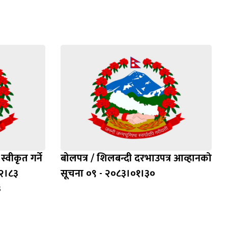
्वीकृत गर्ने
बोलपत्र / शिलबन्दी दरभाउपत्र आव्हानको
२।८३
सूचना ०९ - २०८३।०१।३०
३