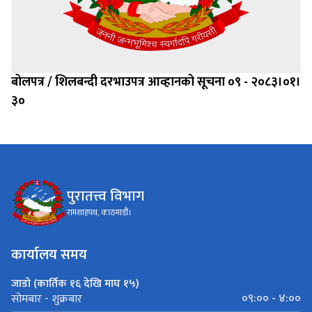
बोलपत्र / शिलबन्दी दरभाउपत्र आव्हानको सूचना ०९ - २०८३।०१।
३०
पुरातत्त्व विभाग
रामशाहपथ, काठमाडौं।
कार्यालय समय
जाडो (कार्तिक १६ देखि माघ १५)
०९:०० - ४:००
सोमबार - शुक्रबार