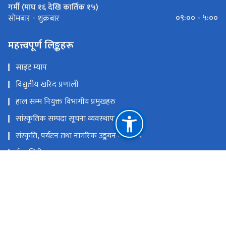
गर्मी (माघ १६ देखि कार्तिक १५)
०९:०० - ५:००
सोमबार - शुक्रबार
महत्त्वपूर्ण लिङ्कहरू
साइट म्याप
विद्युतीय खरिद प्रणाली
हाल सम्म नियुक्त विभागीय प्रमुखहरु
सांस्कृतिक सम्पदा सूचना व्यवस्थापन प्रणाली
संस्कृति, पर्यटन तथा नागरिक उड्डयन मन्त्रा्लय
ई-हाजिरी
नेपाल राष्ट्रिय एकद्वार प्रणाली
युनेस्को विश्व सम्पदा नेपाल
राष्ट्रिय प्राकृतिक स्रोत तथा वित्त आयोग