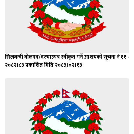
सिलबन्दी बोलपत्र/दरभाउपत्र स्वीकृत गर्ने आशयको सूचना नं ११ -
२०८२।८३ प्रकाशित मिति २०८३।०२।१३